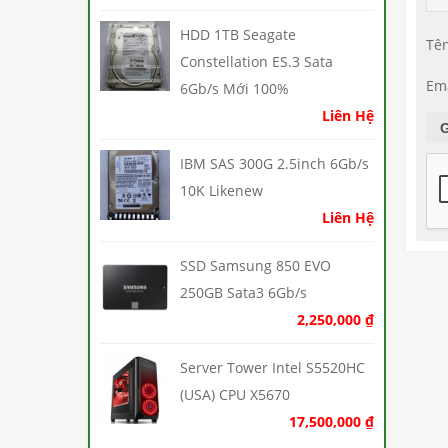
HDD 1TB Seagate
Tê
Constellation ES.3 Sata
Em
6Gb/s Mới 100%
Liên Hệ
IBM SAS 300G 2.5inch 6Gb/s
10K Likenew
Liên Hệ
SSD Samsung 850 EVO
250GB Sata3 6Gb/s
2,250,000
₫
Server Tower Intel S5520HC
(USA) CPU X5670
17,500,000
₫