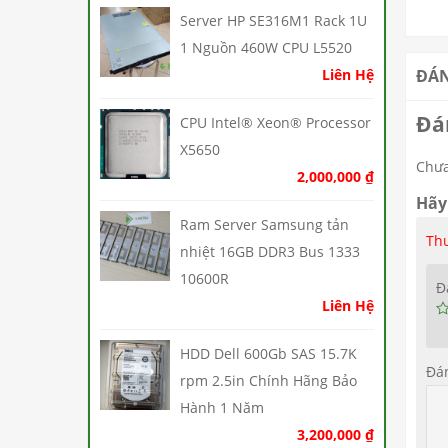
Server HP SE316M1 Rack 1U
1 Nguồn 460W CPU L5520
Liên Hệ
ĐÁN
Đá
CPU Intel® Xeon® Processor
X5650
Chưa
2,000,000
₫
Hãy
Ram Server Samsung tản
Thư
nhiệt 16GB DDR3 Bus 1333
10600R
Đ
Liên Hệ
HDD Dell 600Gb SAS 15.7K
Đá
rpm 2.5in Chính Hãng Bảo
Hành 1 Năm
3,200,000
₫