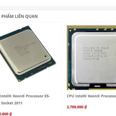
MUA
MUA
 PHẨM LIÊN QUAN
Reviews: 0
Reviews: 0
Intel® Xeon® Processor E5-
CPU Intel® Xeon® Process
 Socket 2011
2,700,000
₫
MUA
MUA
0,000
₫