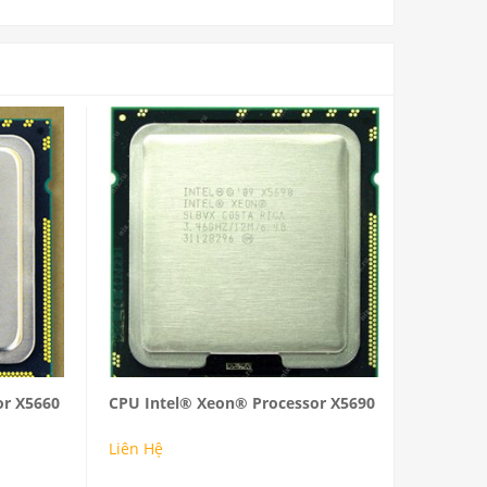
MUA
Reviews: 0
or X5660
CPU Intel® Xeon® Processor X5690
Liên Hệ
MUA