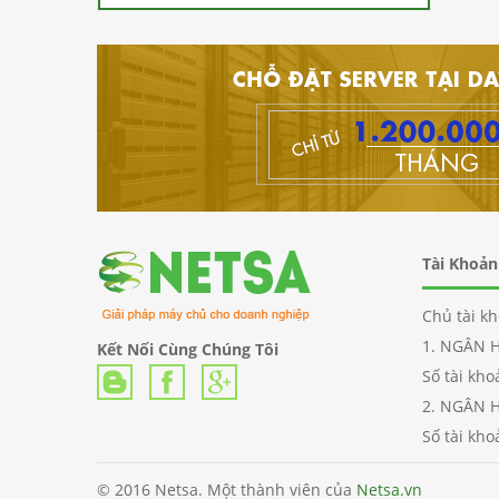
Tài Khoả
Chủ tài k
1. NGÂN 
Kết Nối Cùng Chúng Tôi
Số tài kh
2. NGÂN 
Số tài kh
© 2016 Netsa. Một thành viên của
Netsa.vn