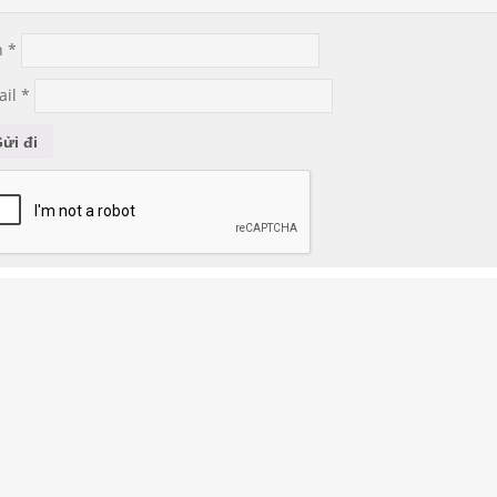
n
*
ail
*