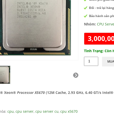
Đổi - trả lại hàn
Bảo hành sản ph
Nhóm:
CPU Serve
3,000,0
Tình Trạng: Còn
MU
el® Xeon®
Processor X5670
(12M Cache, 2.93 GHz, 6.40 GT/s Intel®
Reviews: 0
Reviews: 0
hóa:
cpu
,
cpu server
,
cpu server cu
,
cpu x5670