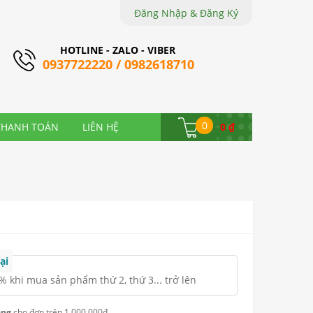
Đăng Nhập & Đăng Ký
HOTLINE - ZALO - VIBER
0937722220 / 0982618710
0
THANH TOÁN
LIÊN HỆ
0
₫
ại
 khi mua sản phẩm thứ 2, thứ 3... trở lên
àng
cho đơn trên 1.000.000đ