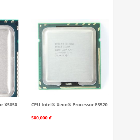
or X5650
CPU Intel® Xeon® Processor E5520
500,000
₫