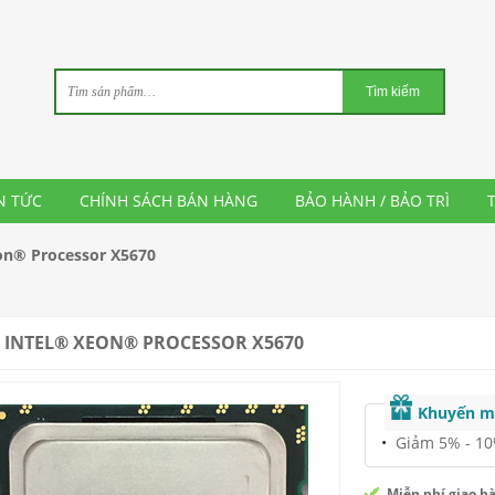
N TỨC
CHÍNH SÁCH BÁN HÀNG
BẢO HÀNH / BẢO TRÌ
on® Processor X5670
 INTEL® XEON® PROCESSOR X5670
Khuyến m
Giảm 5% - 10%
Miễn phí giao h