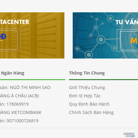
n Ngân Hàng
Thông Tin Chung
hoản: NGÔ THỊ MINH SAO
Giới Thiệu Chung
HÀNG Á CHÂU (ACB)
Đơn Vị Hợp Tác
oản: 178069919
Quy Định Bảo Hành
HÀNG VIETCOMBANK
Chính Sách Bán Hàng
oản: 0071000726819