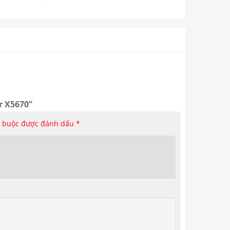
r X5670”
t buộc được đánh dấu
*