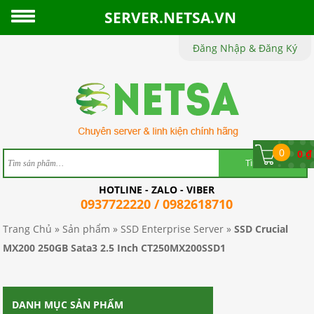
SERVER.NETSA.VN
Đăng Nhập & Đăng Ký
TRANG
CHỦ
GIỚI
THIỆU
0
0
₫
SẢN
HOTLINE - ZALO - VIBER
PHẨM
0937722220 / 0982618710
TIN
Trang Chủ
»
Sản phẩm
»
SSD Enterprise Server
»
SSD Crucial
MX200 250GB Sata3 2.5 Inch CT250MX200SSD1
TỨC
CHÍNH
DANH MỤC SẢN PHẨM
SÁCH