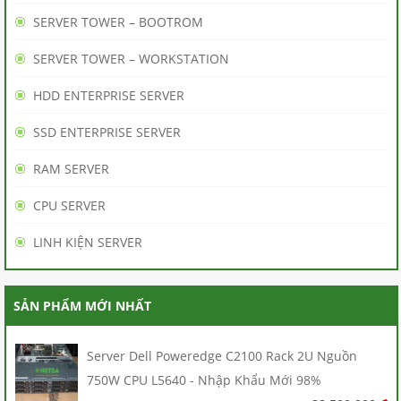
SERVER TOWER – BOOTROM
BÁN
SERVER TOWER – WORKSTATION
HÀNG
HDD ENTERPRISE SERVER
BẢO
SSD ENTERPRISE SERVER
HÀNH
/
RAM SERVER
BẢO
CPU SERVER
TRÌ
LINH KIỆN SERVER
THANH
SẢN PHẨM MỚI NHẤT
TOÁN
LIÊN
Server Dell Poweredge C2100 Rack 2U Nguồn
750W CPU L5640 - Nhập Khẩu Mới 98%
HỆ