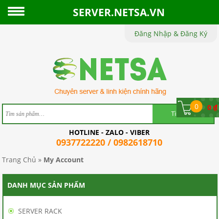
SERVER.NETSA.VN
Đăng Nhập & Đăng Ký
TRANG
CHỦ
GIỚI
THIỆU
0
0
₫
SẢN
HOTLINE - ZALO - VIBER
PHẨM
0937722220 / 0982618710
TIN
Trang Chủ
»
My Account
TỨC
DANH MỤC SẢN PHẨM
CHÍNH
SERVER RACK
SÁCH