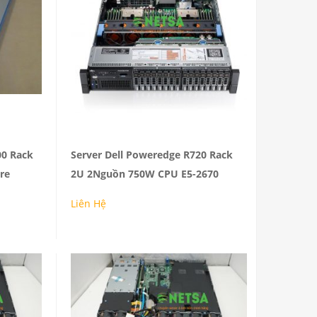
Reviews: 0
00 Rack
Server Dell Poweredge R720 Rack
re
2U 2Nguồn 750W CPU E5-2670
MUA
Liên Hệ