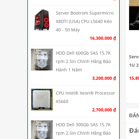
Server Bootrom Supermicro
X8DTI (USA) CPU L5640 Kéo
40 - 50 Máy
16,300,000
₫
HDD Dell 600Gb SAS 15.7K
Serv
rpm 2.5in Chính Hãng Bảo
1U 2
Hành 1 Năm
3,200,000
₫
15,8
CPU Intel® Xeon® Processor
X5660
2,700,000
₫
ĐÁN
HDD Dell 300Gb SAS 15.7K
Đá
rpm 2.5in Chính Hãng Bảo