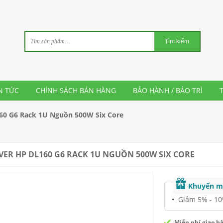
N TỨC
CHÍNH SÁCH BÁN HÀNG
BẢO HÀNH / BẢO TRÌ
60 G6 Rack 1U Nguồn 500W Six Core
VER HP DL160 G6 RACK 1U NGUỒN 500W SIX CORE
Khuyến m
Giảm 5% - 10%
Miễn phí giao h