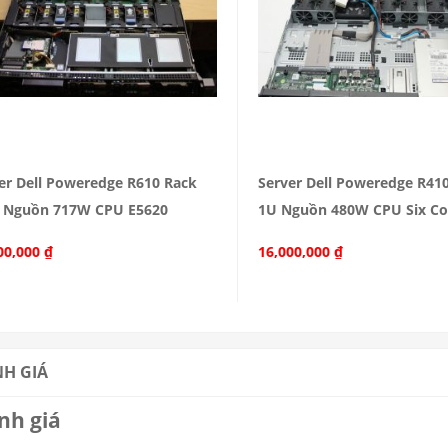
er Dell Poweredge R610 Rack
Server Dell Poweredge R41
 Nguồn 717W CPU E5620
1U Nguồn 480W CPU Six Co
00,000
₫
16,000,000
₫
H GIÁ
nh giá