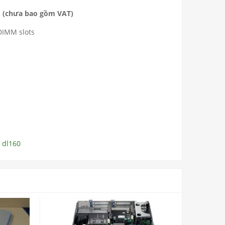
Ệ
(chưa bao gồm VAT)
DIMM slots
Reviews: 0
 dl160
MUA