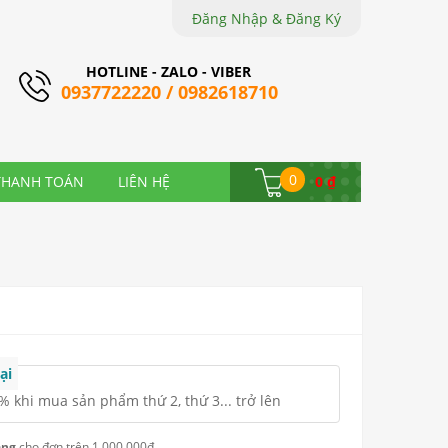
Đăng Nhập & Đăng Ký
HOTLINE - ZALO - VIBER
0937722220 / 0982618710
0
THANH TOÁN
LIÊN HỆ
0
₫
ại
 khi mua sản phẩm thứ 2, thứ 3... trở lên
àng
cho đơn trên 1.000.000đ