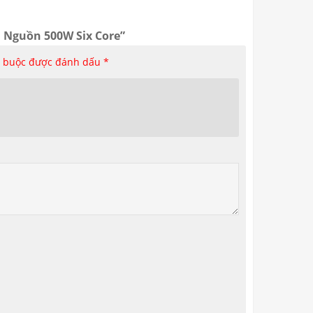
U Nguồn 500W Six Core”
t buộc được đánh dấu
*