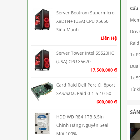
Cấu 
Server Bootrom Supermicro
Mem
X8DTN+ (USA) CPU X5650
Siêu Mạnh
Driv
Liên Hệ
Raid
Server Tower Intel S5520HC
1x PC
(USA) CPU X5670
Dual
17,500,000
₫
1x 5
Card Raid Dell Perc 6i, 8port
Từ k
SAS/Sata, Raid 0-1-5-10-50
600,000
₫
SẢN
HDD WD RE4 1TB 3.5in
Chính Hãng Nguyên Seal
Mới 100%