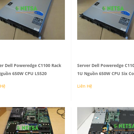
Reviews: 0
Reviews: 0
er Dell Poweredge C1100 Rack
Server Dell Poweredge C11
Nguồn 650W CPU L5520
1U Nguồn 650W CPU Six Co
MUA
MUA
 Hệ
Liên Hệ