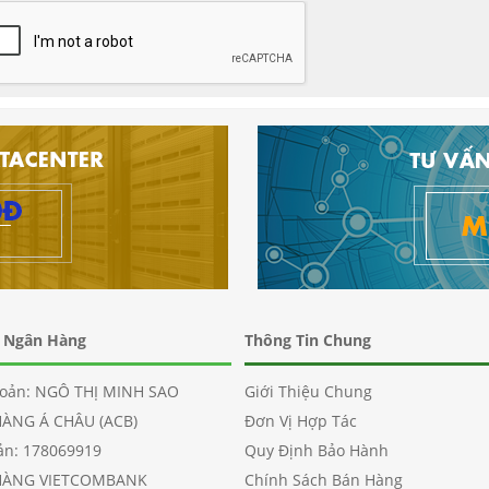
n Ngân Hàng
Thông Tin Chung
hoản: NGÔ THỊ MINH SAO
Giới Thiệu Chung
HÀNG Á CHÂU (ACB)
Đơn Vị Hợp Tác
oản: 178069919
Quy Định Bảo Hành
HÀNG VIETCOMBANK
Chính Sách Bán Hàng