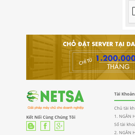
Tài Khoả
Chủ tài k
1. NGÂN 
Kết Nối Cùng Chúng Tôi
Số tài kh
2. NGÂN 