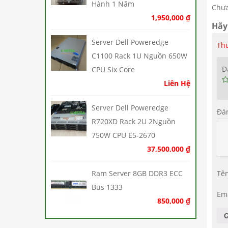
Hành 1 Năm
Chưa
1,950,000
₫
Hãy
Server Dell Poweredge
Thư
C1100 Rack 1U Nguồn 650W
Đ
CPU Six Core
Liên Hệ
Server Dell Poweredge
Đá
R720XD Rack 2U 2Nguồn
750W CPU E5-2670
37,500,000
₫
Ram Server 8GB DDR3 ECC
Tê
Bus 1333
Em
850,000
₫