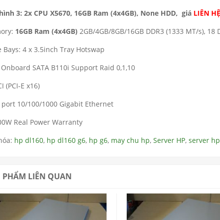
hình 3: 2x CPU X5670, 16GB Ram (4x4GB), None HDD, giá
LIÊN H
ory:
16GB Ram (4x4GB)
2GB/4GB/8GB/16GB DDR3 (1333 MT/s), 18 
e Bays: 4 x 3.5inch Tray Hotswap
 Onboard SATA B110i Support Raid 0,1,10
I (PCI-E x16)
 port 10/100/1000 Gigabit Ethernet
Reviews: 0
Reviews: 0
00W Real Power Warranty
hóa:
hp dl160
,
hp dl160 g6
,
hp g6
,
may chu hp
,
Server HP
,
server hp
MUA
MUA
 PHẨM LIÊN QUAN