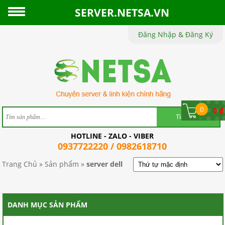
SERVER.NETSA.VN
Đăng Nhập & Đăng Ký
TRANG
CHỦ
GIỚI
THIỆU
0
0
₫
SẢN
HOTLINE - ZALO - VIBER
PHẨM
0937722220 / 0982618710
TIN
Trang Chủ
»
Sản phẩm
»
server dell
TỨC
CHÍNH
DANH MỤC SẢN PHẨM
SÁCH