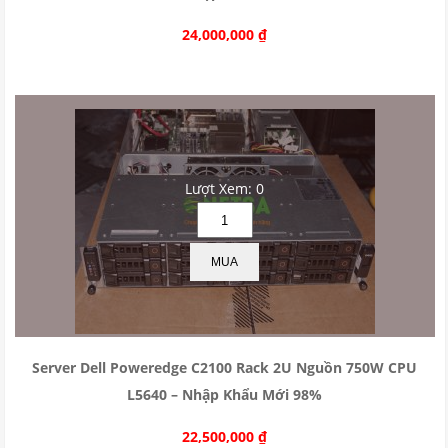
24,000,000
₫
Lượt Xem: 0
MUA
Server Dell Poweredge C2100 Rack 2U Nguồn 750W CPU
L5640 – Nhập Khẩu Mới 98%
22,500,000
₫