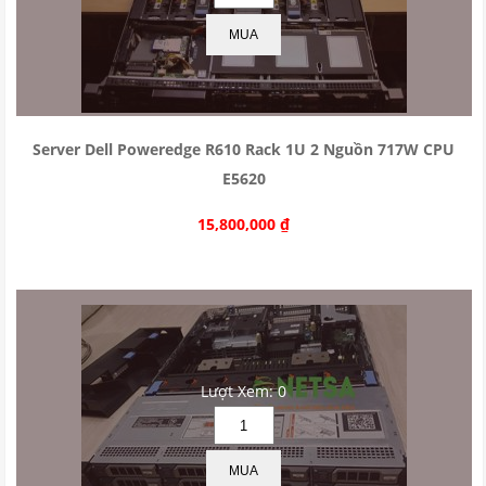
MUA
Server Dell Poweredge R610 Rack 1U 2 Nguồn 717W CPU
E5620
15,800,000
₫
Lượt Xem: 0
MUA