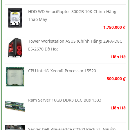
HDD WD VelociRaptor 300GB 10K Chính Hãng
Tháo Máy
1,750,000
₫
Tower Workstation ASUS (Chính Hãng) Z9PA-D8C
E5-2670 Đồ Họa
Liên Hệ
CPU Intel® Xeon® Processor L5520
500,000
₫
Ram Server 16GB DDR3 ECC Bus 1333
Liên Hệ
Server Dell Poweredge C2100 Rack 2U Nguồn