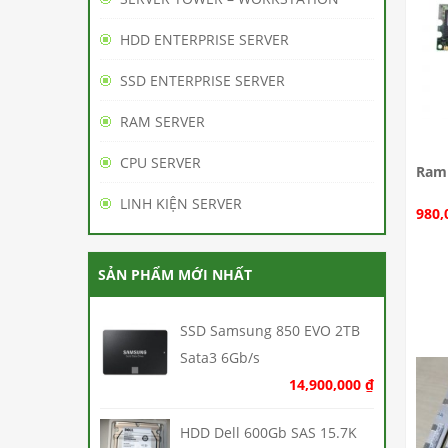
HDD ENTERPRISE SERVER
SSD ENTERPRISE SERVER
RAM SERVER
CPU SERVER
Ram 
LINH KIỆN SERVER
980,
SẢN PHẨM MỚI NHẤT
SSD Samsung 850 EVO 2TB
Sata3 6Gb/s
14,900,000
₫
HDD Dell 600Gb SAS 15.7K