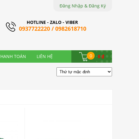
Đăng Nhập & Đăng Ký
HOTLINE - ZALO - VIBER
0937722220 / 0982618710
0
THANH TOÁN
LIÊN HỆ
0
₫
Lượt Xem: 0
MUA