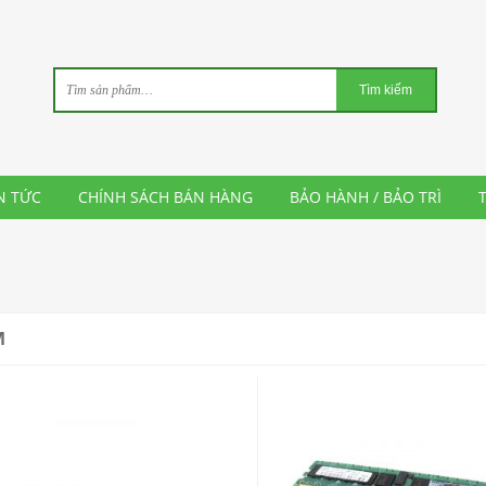
N TỨC
CHÍNH SÁCH BÁN HÀNG
BẢO HÀNH / BẢO TRÌ
Lượt Xem: 0
MUA
M