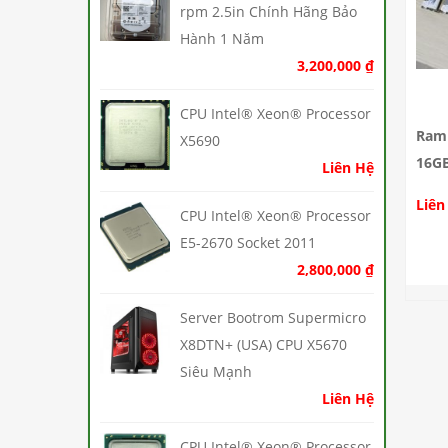
rpm 2.5in Chính Hãng Bảo
Hành 1 Năm
3,200,000
₫
CPU Intel® Xeon® Processor
Ram 
X5690
16GB
Liên Hệ
Liên
CPU Intel® Xeon® Processor
E5-2670 Socket 2011
2,800,000
₫
Server Bootrom Supermicro
X8DTN+ (USA) CPU X5670
Siêu Mạnh
Liên Hệ
CPU Intel® Xeon® Processor