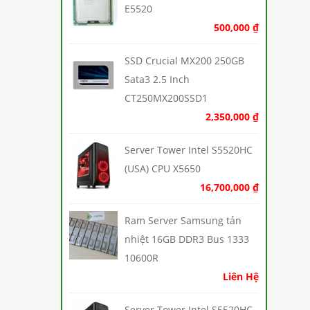
E5520
500,000
₫
SSD Crucial MX200 250GB
Sata3 2.5 Inch
CT250MX200SSD1
2,350,000
₫
Server Tower Intel S5520HC
(USA) CPU X5650
16,700,000
₫
Ram Server Samsung tản
nhiệt 16GB DDR3 Bus 1333
10600R
Liên Hệ
Server Tower Intel S5520HC