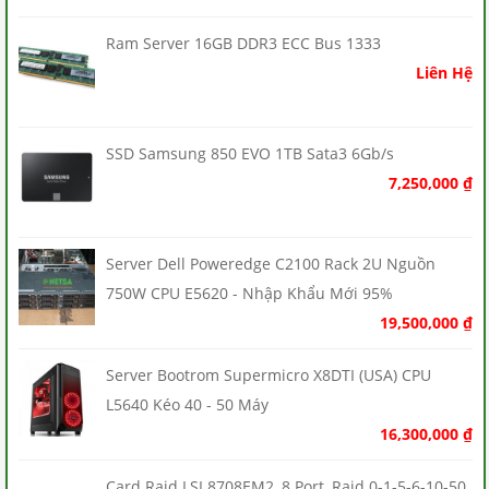
Ram Server 16GB DDR3 ECC Bus 1333
Liên Hệ
SSD Samsung 850 EVO 1TB Sata3 6Gb/s
7,250,000
₫
Server Dell Poweredge C2100 Rack 2U Nguồn
750W CPU E5620 - Nhập Khẩu Mới 95%
19,500,000
₫
Server Bootrom Supermicro X8DTI (USA) CPU
L5640 Kéo 40 - 50 Máy
16,300,000
₫
Card Raid LSI 8708EM2, 8 Port, Raid 0-1-5-6-10-50