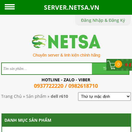
SERVER.NETSA.VN
Đăng Nhập & Đăng Ký
TRANG
CHỦ
GIỚI
THIỆU
0
0
₫
SẢN
HOTLINE - ZALO - VIBER
PHẨM
0937722220 / 0982618710
TIN
Trang Chủ
»
Sản phẩm
»
dell r610
TỨC
CHÍNH
DANH MỤC SẢN PHẨM
SÁCH