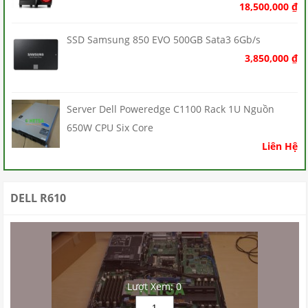
18,500,000
₫
SSD Samsung 850 EVO 500GB Sata3 6Gb/s
3,850,000
₫
Server Dell Poweredge C1100 Rack 1U Nguồn
650W CPU Six Core
Liên Hệ
DELL R610
Lượt Xem: 0