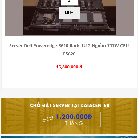
MUA
Server Dell Poweredge R610 Rack 1U 2 Nguồn 717W CPU
E5620
15,800,000
₫