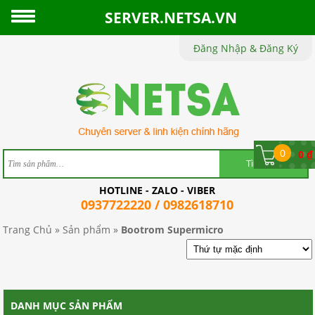
SERVER.NETSA.VN
Đăng Nhập & Đăng Ký
TRANG
CHỦ
GIỚI
THIỆU
0
0
₫
SẢN
HOTLINE - ZALO - VIBER
PHẨM
0937722220 / 0982618710
TIN
Trang Chủ
»
Sản phẩm
»
Bootrom Supermicro
TỨC
CHÍNH
DANH MỤC SẢN PHẨM
SÁCH